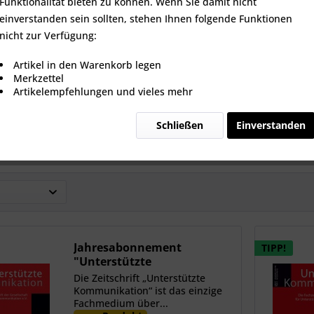
Funktionalität bieten zu können. Wenn Sie damit nicht
einverstanden sein sollten, stehen Ihnen folgende Funktionen
nicht zur Verfügung:
Artikel in den Warenkorb legen
Merkzettel
terstützte
Unterstützte
Unt
Artikelempfehlungen und vieles mehr
ikation 1/2026
Kommunikation 4/2025
Kommuni
Schließen
Einverstanden
9,90 € *
9,90 € *
9
Jahresabonnement
TIPP!
"Unterstützte
Kommunikation"
Die Zeitschrift „Unterstützte
Kommunikation“ ist das einzige
Fachmedium über...