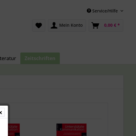
Service/Hilfe
Mein Konto
0,00 € *
iteratur
Zeitschriften