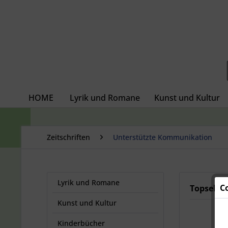
HOME
Lyrik und Romane
Kunst und Kultur
Zeitschriften
Unterstützte Kommunikation
Lyrik und Romane
C
Topseller
Kunst und Kultur
Kinderbücher