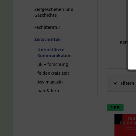
Zeitgeschehen und
Geschichte
Fachliteratur
Un
Zeitschriften
Kommun
Unterstützte
Kommunikation
uk + forschung
feldenkrais zeit
Asylmagazin
Filtern
nah & fern
TIPP!