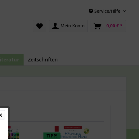
Service/Hilfe
Mein Konto
0,00 € *
iteratur
Zeitschriften
TIPP!
TIPP!