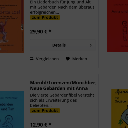
SdmHa
Ein Liederbuch für Jung und Alt
mit Gebärden Nach dem überaus
erfolgreichen...
zum Produkt
29,90 € *
Details
Vergleichen
Merken
Marohl/Lorenzen/Münchberger:
Neue Gebärden mit Anna
und Tim
Die vierte Gebärdenfibel versteht
sich als Erweiterung des
beliebten...
zum Produkt
12,90 € *