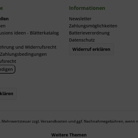
ce
Informationen
llen
Newsletter
men
Zahlungsmöglichkeiten
usions Ideen - Blätterkatalog
Batterieverordnung
Datenschutz
ehrung und Widerrufsrecht
Widerruf erklären
 Zahlungsbedingungen
ufsrecht
ndigen
klären
zl. Mehrwertsteuer zzgl.
Versandkosten
und ggf. Nachnahmegebühren, wenn ni
Weitere Themen