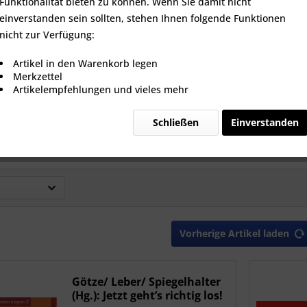
Funktionalität bieten zu können. Wenn Sie damit nicht
einverstanden sein sollten, stehen Ihnen folgende Funktionen
nicht zur Verfügung:
Artikel in den Warenkorb legen
Merkzettel
denposter A2
Das Gebärdenposter zzgl.
Gebärdenp
Artikelempfehlungen und vieles mehr
Hülsenversand € 6,90 in DE
Hülsenvers
Schließen
Einverstanden
b 6,00 € *
5,00 € *
5
Vorherige Artikel laden
Götze/ Leber/ Spiegelhalter
(Hg.): Jetzt geht’s richtig los!