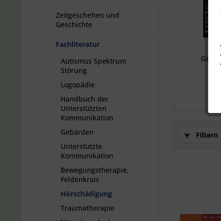
Zeitgeschehen und
Geschichte
Fachliteratur
Gebär
Autismus Spektrum
Störung
Logopädie
a
Handbuch der
Unterstützten
Kommunikation
Gebärden
Filtern
Unterstützte
Kommunikation
Bewegungstherapie,
Feldenkrais
Hörschädigung
Traumatherapie