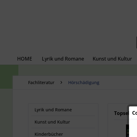
HOME
Lyrik und Romane
Kunst und Kultur
Fachliteratur
Hörschädigung
Lyrik und Romane
C
Topseller
Kunst und Kultur
Kinderbücher