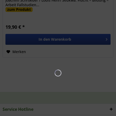
Joachim Schroeder / Louis Henri Seukwa: Flucht – Bildung –
Arbeit Fallstudien...
zum Produkt
19,90 € *
In den
Warenkorb
Merken
Service Hotline